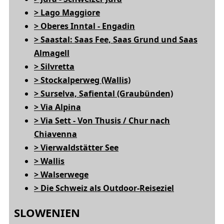
> Lago Maggiore
> Oberes Inntal - Engadin
> Saastal: Saas Fee, Saas Grund und Saas
Almagell
> Silvretta
> Stockalperweg (Wallis)
> Surselva, Safiental (Graubünden)
> Via Alpina
> Via Sett - Von Thusis / Chur nach
Chiavenna
> Vierwaldstätter See
> Wallis
> Walserwege
> Die Schweiz als Outdoor-Reiseziel
SLOWENIEN