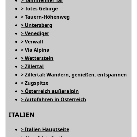
> Tannheimer Tal
> Totes Gebirge
> Tauern-Höhenweg
> Untersberg
> Venediger
> Verwall
> Via Alpina
> Wetterstein
> Zillertal
> Zillertal: Wandern, genießen, entspannen
> Zugspitze
> Österreich außeralpin
> Autofahren in Österreich
ITALIEN
> Italien Hauptseite