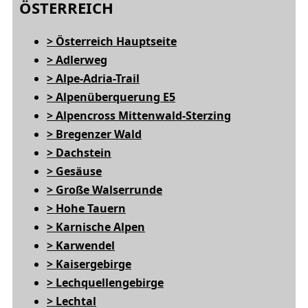
ÖSTERREICH
> Österreich Hauptseite
> Adlerweg
> Alpe-Adria-Trail
> Alpenüberquerung E5
> Alpencross Mittenwald-Sterzing
> Bregenzer Wald
> Dachstein
> Gesäuse
> Große Walserrunde
> Hohe Tauern
> Karnische Alpen
> Karwendel
> Kaisergebirge
> Lechquellengebirge
> Lechtal