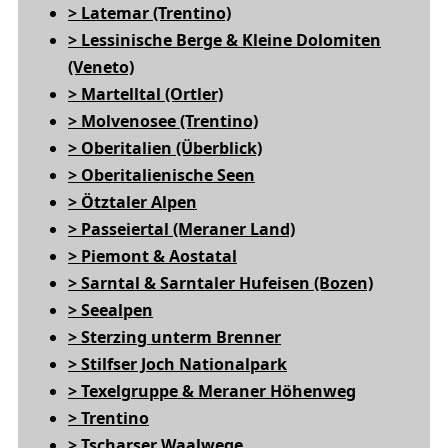
> Latemar (Trentino)
> Lessinische Berge & Kleine Dolomiten
(Veneto)
> Martelltal (Ortler)
> Molvenosee (Trentino)
> Oberitalien (Überblick)
> Oberitalienische Seen
> Ötztaler Alpen
> Passeiertal (Meraner Land)
> Piemont & Aostatal
> Sarntal & Sarntaler Hufeisen (Bozen)
> Seealpen
> Sterzing unterm Brenner
> Stilfser Joch Nationalpark
> Texelgruppe & Meraner Höhenweg
> Trentino
> Tscharser Waalwege