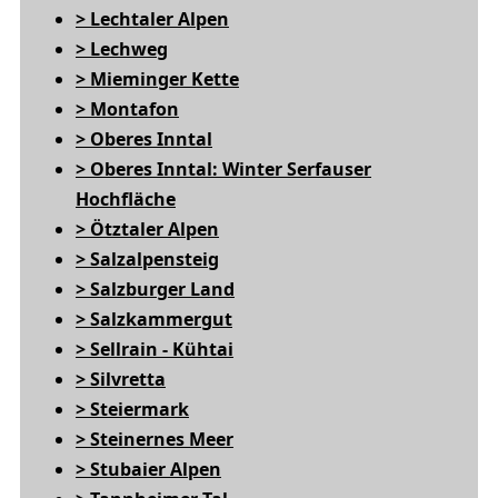
> Lechtaler Alpen
> Lechweg
> Mieminger Kette
> Montafon
> Oberes Inntal
> Oberes Inntal: Winter Serfauser
Hochfläche
> Ötztaler Alpen
> Salzalpensteig
> Salzburger Land
> Salzkammergut
> Sellrain - Kühtai
> Silvretta
> Steiermark
> Steinernes Meer
> Stubaier Alpen