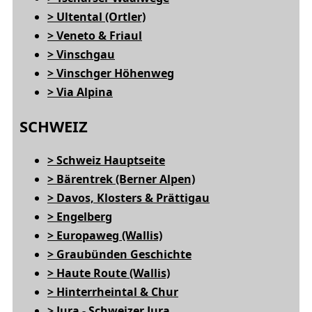
> Ultental (Ortler)
> Veneto & Friaul
> Vinschgau
> Vinschger Höhenweg
> Via Alpina
SCHWEIZ
> Schweiz Hauptseite
> Bärentrek (Berner Alpen)
> Davos, Klosters & Prättigau
> Engelberg
> Europaweg (Wallis)
> Graubünden Geschichte
> Haute Route (Wallis)
> Hinterrheintal & Chur
> Jura - Schweizer Jura