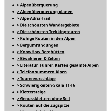
> Alpenüberquerung
> Alpenüberquerung planen
> Alpe-Adria-Trail
> Die schönsten Wandergebiete
> Die schönsten Trekkingtouren
> Ruhige Routen in den Alpen
> Bergumrundungen
> KnowHow Berghütten
> Biwakieren & Zelten
> Literatur, Führer, Karten gesamte Alpen
> Telefonnummern Alpen
> Tourenvorschläge
> Schwierigkeiten-Skala T1-T6
> Klettersteige
> Genussklettern ohne Seil
> Routen auf die Zugspitze