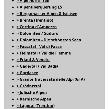
> Alpe-Adria-Trail
> Alpenüberquerung E5
> Bergamasker Alpen & Iseosee
> Brenta (Trentino)
> Cortina d´Ampezzo
> Dolomiten / Südtirol
> Dolomiten - Die schönsten Seen
> Fassatal - Val di Fassa
> Fleimstal / Val die Fiemme
> Friaul & Veneto
> Gadertal / Val Badia
> Gardasee
> Grante Traversata delle Alpi (GTA)
> Grödnertal
> Julische Alpen
> Karnische Alpen
> Lagorai (Trentino)