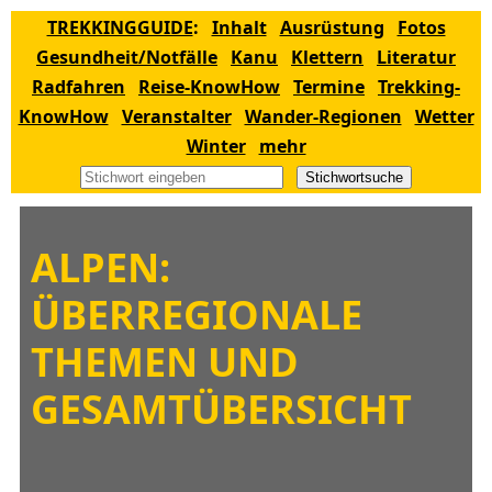
TREKKINGGUIDE
:
Inhalt
Ausrüstung
Fotos
Gesundheit/Notfälle
Kanu
Klettern
Literatur
Radfahren
Reise-KnowHow
Termine
Trekking-
KnowHow
Veranstalter
Wander-Regionen
Wetter
Winter
mehr
Stichwortsuche
ALPEN:
ÜBERREGIONALE
THEMEN UND
GESAMTÜBERSICHT