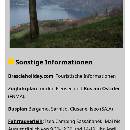
Sonstige Informationen
Bresciaholiday.com
: Touristische Informationen
Zugfahrplan
für den Iseosee und
Bus am Ostufer
(FNMA).
Busplan
Bergamo, Sarnico, Clusane, Iseo
(SAIA)
Fahrradverleih
: Iseo Camping Sassabanek. Mai bis
August täglich von 9.30-12.30 und 14-19 Uhr, April