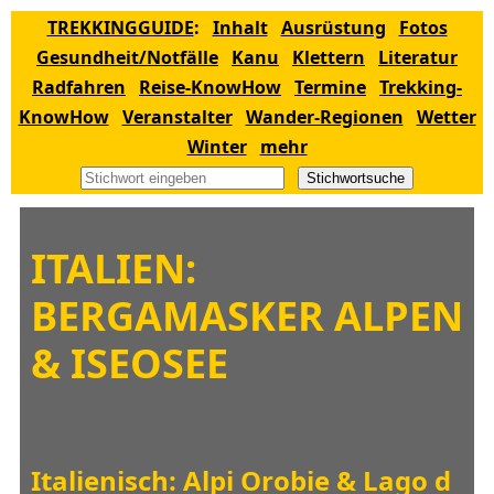
TREKKINGGUIDE
:
Inhalt
Ausrüstung
Fotos
Gesundheit/Notfälle
Kanu
Klettern
Literatur
Radfahren
Reise-KnowHow
Termine
Trekking-
KnowHow
Veranstalter
Wander-Regionen
Wetter
Winter
mehr
Stichwortsuche
ITALIEN:
BERGAMASKER ALPEN
& ISEOSEE
Italienisch: Alpi Orobie & Lago d