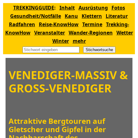
TREKKINGGUIDE
:
Inhalt
Ausrüstung
Fotos
Gesundheit/Notfälle
Kanu
Klettern
Literatur
Radfahren
Reise-KnowHow
Termine
Trekking-
KnowHow
Veranstalter
Wander-Regionen
Wetter
Winter
mehr
Stichwortsuche
VENEDIGER-MASSIV &
GROSS-VENEDIGER
Attraktive Bergtouren auf
Gletscher und Gipfel in der
Nachbarschaft des