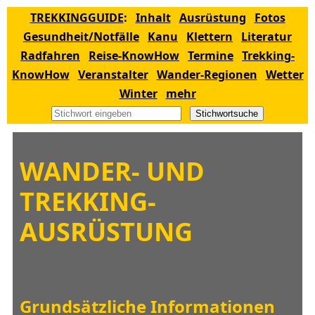
TREKKINGGUIDE
:
Inhalt
Ausrüstung
Fotos
Gesundheit/Notfälle
Kanu
Klettern
Literatur
Radfahren
Reise-KnowHow
Termine
Trekking-
KnowHow
Veranstalter
Wander-Regionen
Wetter
Winter
mehr
Stichwortsuche
WANDER- UND
TREKKING-
AUSRÜSTUNG
Grundsätzliche Informationen