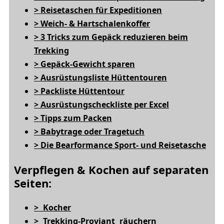
> Reisetaschen für Expeditionen
> Weich- & Hartschalenkoffer
> 3 Tricks zum Gepäck reduzieren beim
Trekking
> Gepäck-Gewicht sparen
> Ausrüstungsliste Hüttentouren
> Packliste Hüttentour
> Ausrüstungscheckliste per Excel
> Tipps zum Packen
> Babytrage oder Tragetuch
> Die Bearformance Sport- und Reisetasche
Verpflegen & Kochen auf separaten
Seiten:
> Kocher
> Trekking-Proviant räuchern