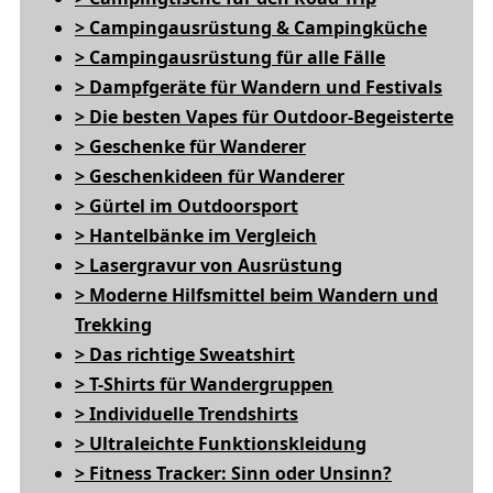
> Campingausrüstung & Campingküche
> Campingausrüstung für alle Fälle
> Dampfgeräte für Wandern und Festivals
>
Die besten Vapes für Outdoor-Begeisterte
> Geschenke für Wanderer
> Geschenkideen für Wanderer
> Gürtel im Outdoorsport
> Hantelbänke im Vergleich
> Lasergravur von Ausrüstung
> Moderne Hilfsmittel beim Wandern und
Trekking
> Das richtige Sweatshirt
> T-Shirts für Wandergruppen
> Individuelle Trendshirts
> Ultraleichte Funktionskleidung
> Fitness Tracker: Sinn oder Unsinn?