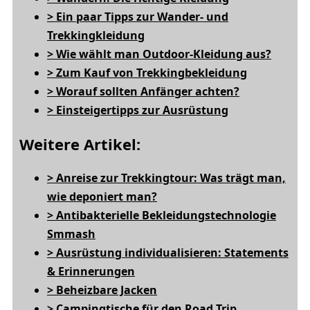
> Ein paar Tipps zur Wander- und
Trekkingkleidung
> Wie wählt man Outdoor-Kleidung aus?
> Zum Kauf von Trekkingbekleidung
> Worauf sollten Anfänger achten?
> Einsteigertipps zur Ausrüstung
Weitere Artikel:
> Anreise zur Trekkingtour: Was trägt man,
wie deponiert man?
> Antibakterielle Bekleidungstechnologie
Smmash
> Ausrüstung individualisieren: Statements
& Erinnerungen
> Beheizbare Jacken
> Campingtische für den Road Trip