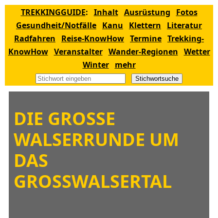
TREKKINGGUIDE
:
Inhalt
Ausrüstung
Fotos
Gesundheit/Notfälle
Kanu
Klettern
Literatur
Radfahren
Reise-KnowHow
Termine
Trekking-
KnowHow
Veranstalter
Wander-Regionen
Wetter
Winter
mehr
Stichwortsuche
DIE GROSSE W
ALSERRUNDE UM D
AS G
ROSSWALSERTAL