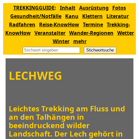
TREKKINGGUIDE
:
Inhalt
Ausrüstung
Fotos
Gesundheit/Notfälle
Kanu
Klettern
Literatur
Radfahren
Reise-KnowHow
Termine
Trekking-
KnowHow
Veranstalter
Wander-Regionen
Wetter
Winter
mehr
Stichwortsuche
LECHWEG
Leichtes Trekking am Fluss und
an den Talhängen in
beeindruckend wilder
Landschaft. Der Lech gehört in