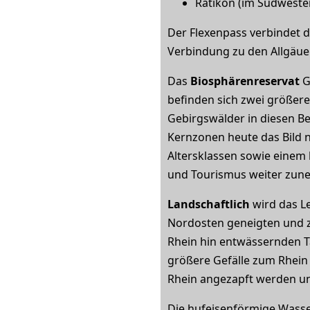
Rätikon (im Südweste
Der Flexenpass verbindet d
Verbindung zu den Allgäuer
Das
Biosphärenreservat
G
befinden sich zwei größere
Gebirgswälder in diesen Be
Kernzonen heute das Bild 
Altersklassen sowie einem 
und Tourismus weiter zun
Landschaftlich
wird das L
Nordosten geneigten und z
Rhein hin entwässernden T
größere Gefälle zum Rhein 
Rhein angezapft werden un
Die hufeisenförmige Wasser