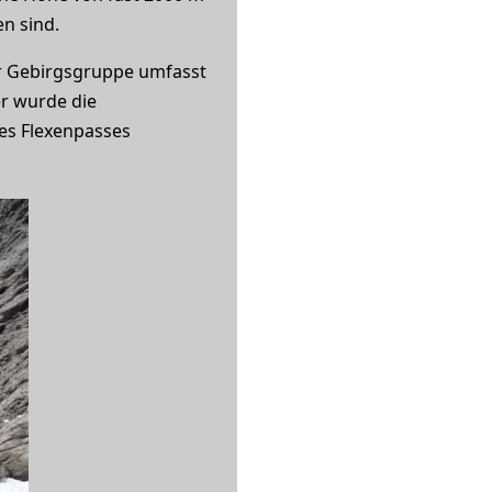
en sind.
der Gebirgsgruppe umfasst
r wurde die
des Flexenpasses