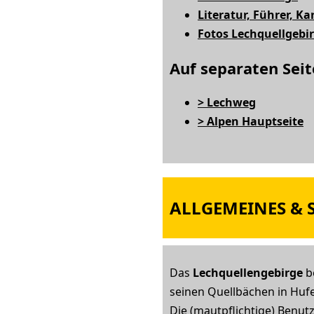
Literatur, Führer, Ka
Fotos Lechquellgebi
Auf separaten Seit
> Lechweg
> Alpen Hauptseite
ALLGEMEINES & S
Das
Lechquellengebirge
b
seinen Quellbächen in Huf
Die (mautpflichtige) Benu