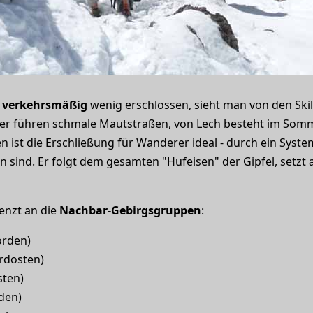
t
verkehrsmäßig
wenig erschlossen, sieht man von den Ski
Täler führen schmale Mautstraßen, von Lech besteht im So
n ist die Erschließung für Wanderer ideal - durch ein Syste
ind. Er folgt dem gesamten "Hufeisen" der Gipfel, setzt 
enzt an die
Nachbar-Gebirgsgruppen
:
orden)
rdosten)
sten)
den)