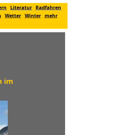
ern
Literatur
Radfahren
n
Wetter
Winter
mehr
n im