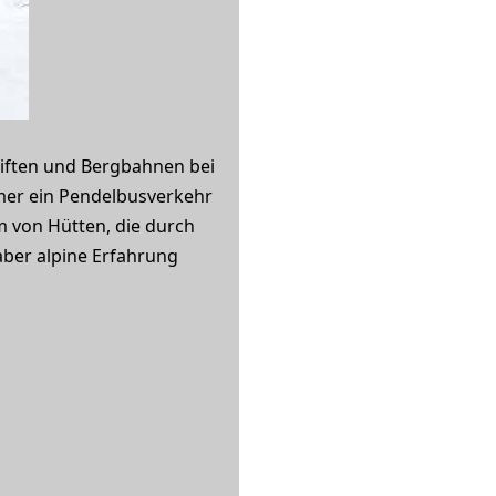
liften und Bergbahnen bei
mmer ein Pendelbusverkehr
m von Hütten, die durch
aber alpine Erfahrung