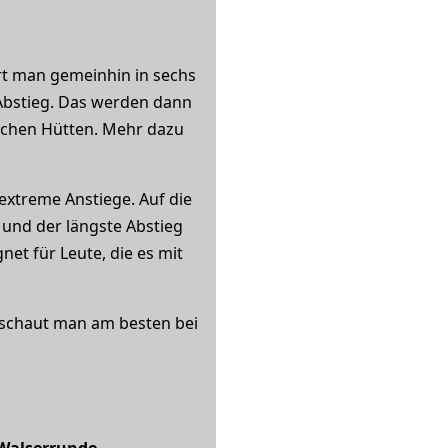
rt man gemeinhin in sechs
Abstieg. Das werden dann
lichen Hütten. Mehr dazu
extreme Anstiege. Auf die
 und der längste Abstieg
et für Leute, die es mit
 schaut man am besten bei