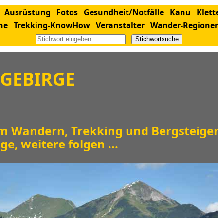
Ausrüstung
Fotos
Gesundheit/Notfälle
Kanu
Klett
ne
Trekking-KnowHow
Veranstalter
Wander-Regione
Stichwortsuche
GEBIRGE
um Wandern, Trekking und Bergsteige
e, weitere folgen ...