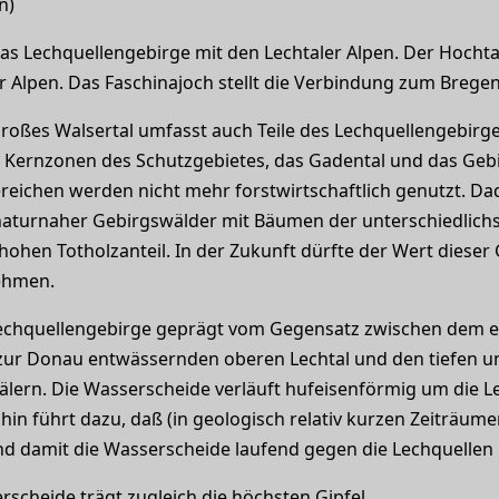
n)
as Lechquellengebirge mit den Lechtaler Alpen. Der Hocht
 Alpen. Das Faschinajoch stellt die Verbindung zum Bregen
roßes Walsertal umfasst auch Teile des Lechquellengebirg
 Kernzonen des Schutzgebietes, das Gadental und das Gebi
reichen werden nicht mehr forstwirtschaftlich genutzt. Da
naturnaher Gebirgswälder mit Bäumen der unterschiedlich
hohen Totholzanteil. In der Zukunft dürfte der Wert dieser
ehmen.
echquellengebirge geprägt vom Gegensatz zwischen dem e
ur Donau entwässernden oberen Lechtal und den tiefen un
älern. Die Wasserscheide verläuft hufeisenförmig um die 
hin führt dazu, daß (in geologisch relativ kurzen Zeiträ
d damit die Wasserscheide laufend gegen die Lechquellen 
scheide trägt zugleich die höchsten Gipfel.