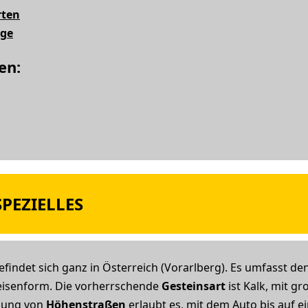
rten
rge
en:
PEZIELLES
efindet sich ganz in Österreich (Vorarlberg). Es umfasst de
eisenform. Die vorherrschende
Gesteinsart
ist Kalk, mit g
tzung von
Höhenstraßen
erlaubt es, mit dem Auto bis auf e