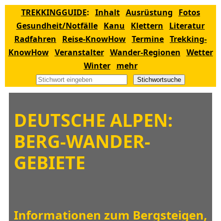
TREKKINGGUIDE
:
Inhalt
Ausrüstung
Fotos
Gesundheit/Notfälle
Kanu
Klettern
Literatur
Radfahren
Reise-KnowHow
Termine
Trekking-
KnowHow
Veranstalter
Wander-Regionen
Wetter
Winter
mehr
Stichwortsuche
DEUTSCHE ALPEN:
BERG-WANDER-
GEBIETE
Informationen zum Bergsteigen,