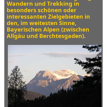
Wandern und Trekking in
b
esonders schönen oder
interessanten Zielgebieten in
den, im weitesten Sinne,
Bayerischen Alpen (zwischen
Allgäu und Berchtesgaden).