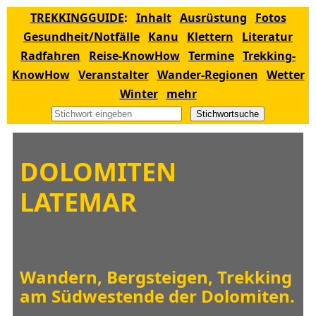
TREKKINGGUIDE
:
Inhalt
Ausrüstung
Fotos
Gesundheit/Notfälle
Kanu
Klettern
Literatur
Radfahren
Reise-KnowHow
Termine
Trekking-
KnowHow
Veranstalter
Wander-Regionen
Wetter
Winter
mehr
Stichwortsuche
DOLOMITEN
LATEMAR
Wandern, Bergsteigen, Trekking
am Südwestende der Dolomiten.