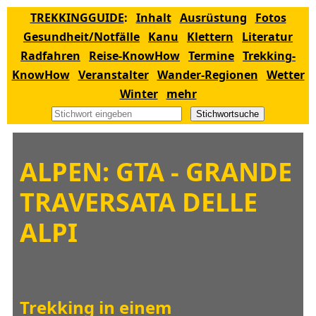
TREKKINGGUIDE
:
Inhalt
Ausrüstung
Fotos
Gesundheit/Notfälle
Kanu
Klettern
Literatur
Radfahren
Reise-KnowHow
Termine
Trekking-
KnowHow
Veranstalter
Wander-Regionen
Wetter
Winter
mehr
Stichwortsuche
ALPEN: GTA - GRANDE
TRAVERSATA DELLE
ALPI
Trekking in einem