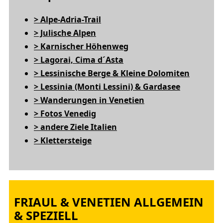
> Alpe-Adria-Trail
> Julische Alpen
> Karnischer Höhenweg
> Lagorai, Cima d´Asta
> Lessinische Berge & Kleine Dolomiten
> Lessinia (Monti Lessini) & Gardasee
> Wanderungen in Venetien
> Fotos Venedig
> andere Ziele Italien
> Klettersteige
FRIAUL & VENETIEN ALLGEMEIN
& SPEZIELL