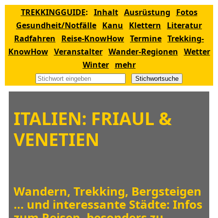
TREKKINGGUIDE
:
Inhalt
Ausrüstung
Fotos
Gesundheit/Notfälle
Kanu
Klettern
Literatur
Radfahren
Reise-KnowHow
Termine
Trekking-
KnowHow
Veranstalter
Wander-Regionen
Wetter
Winter
mehr
Stichwortsuche
ITALIEN: FRIAUL &
VENETIEN
Wandern, Trekking, Bergsteigen
... und interessante Städte: Infos
zum Reisen, besonders zu