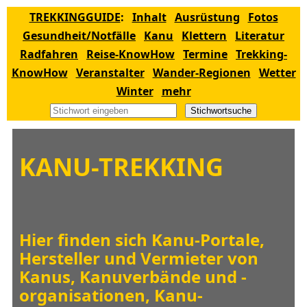
TREKKINGGUIDE
:
Inhalt
Ausrüstung
Fotos
Gesundheit/Notfälle
Kanu
Klettern
Literatur
Radfahren
Reise-KnowHow
Termine
Trekking-
KnowHow
Veranstalter
Wander-Regionen
Wetter
Winter
mehr
Stichwortsuche
KANU-TREKKING
Hier finden sich Kanu-Portale,
Hersteller und Vermieter von
Kanus, Kanuverbände und -
organisationen, Kanu-