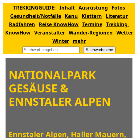
TREKKINGGUIDE
:
Inhalt
Ausrüstung
Fotos
Gesundheit/Notfälle
Kanu
Klettern
Literatur
Radfahren
Reise-KnowHow
Termine
Trekking-
KnowHow
Veranstalter
Wander-Regionen
Wetter
Winter
mehr
Stichwortsuche
NATIONALPARK
GESÄUSE &
ENNSTALER ALPEN
Ennstaler Alpen, Haller Mauern,