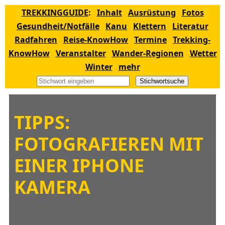
TREKKINGGUIDE
:
Inhalt
Ausrüstung
Fotos
Gesundheit/Notfälle
Kanu
Klettern
Literatur
Radfahren
Reise-KnowHow
Termine
Trekking-
KnowHow
Veranstalter
Wander-Regionen
Wetter
Winter
mehr
Stichwortsuche
TIPPS:
FOTOGRAFIEREN MIT
EINER IPHONE
KAMERA