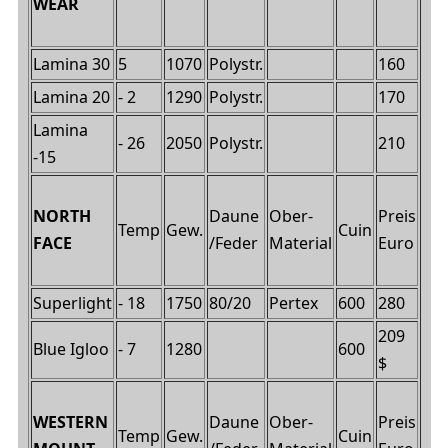
WEAR
Lamina 30
5
1070
Polystr.
160
Lamina 20
- 2
1290
Polystr.
170
Lamina
- 26
2050
Polystr.
210
-15
Daune
Ober-
Preis
NORTH
Temp
Gew.
Cuin
/Feder
Material
Euro
FACE
Superlight
- 18
1750
80/20
Pertex
600
280
209
Blue Igloo
- 7
1280
600
$
Daune
Ober-
Preis
WESTERN
Temp
Gew.
Cuin