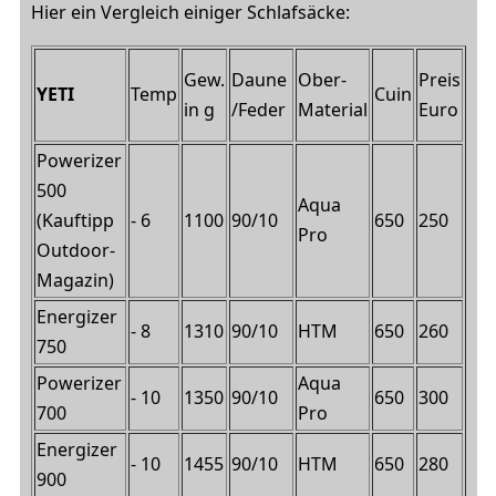
Hier ein Vergleich einiger Schlafsäcke:
Gew.
Daune
Ober-
Preis
Temp
Cuin
YETI
in g
/Feder
Material
Euro
Powerizer
500
Aqua
(Kauftipp
- 6
1100
90/10
650
250
Pro
Outdoor-
Magazin)
Energizer
- 8
1310
90/10
HTM
650
260
750
Powerizer
Aqua
- 10
1350
90/10
650
300
700
Pro
Energizer
- 10
1455
90/10
HTM
650
280
900