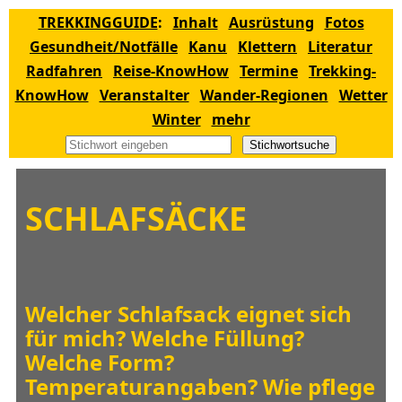
TREKKINGGUIDE
:
Inhalt
Ausrüstung
Fotos
Gesundheit/Notfälle
Kanu
Klettern
Literatur
Radfahren
Reise-KnowHow
Termine
Trekking-
KnowHow
Veranstalter
Wander-Regionen
Wetter
Winter
mehr
Stichwortsuche
SCHLAFSÄCKE
Welcher Schlafsack eignet sich
für mich? Welche Füllung?
Welche Form?
Temperaturangaben? Wie pflege