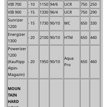
VIB 700
- 10
1150
94/6
UCR
750
250
VIB 900
- 15
1330
96/4
UCR
750
290
Sunrizer
- 15
1730
90/10
MC
650
330
1200
Energizer
- 20
2100
90/10
HTM
650
440
1300
Powerizer
1200
Aqua
(Kauftipp
- 20
1950
90/10
650
460
Pro
Alpin-
Magazin)
MOUN
TAIN
HARD