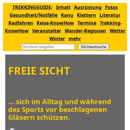
TREKKINGGUIDE
:
Inhalt
Ausrüstung
Fotos
Gesundheit/Notfälle
Kanu
Klettern
Literatur
Radfahren
Reise-KnowHow
Termine
Trekking-
KnowHow
Veranstalter
Wander-Regionen
Wetter
Winter
mehr
Stichwortsuche
FREIE SICHT
... sich im Alltag und während
des Sports vor beschlagenen
Gläsern schützen.