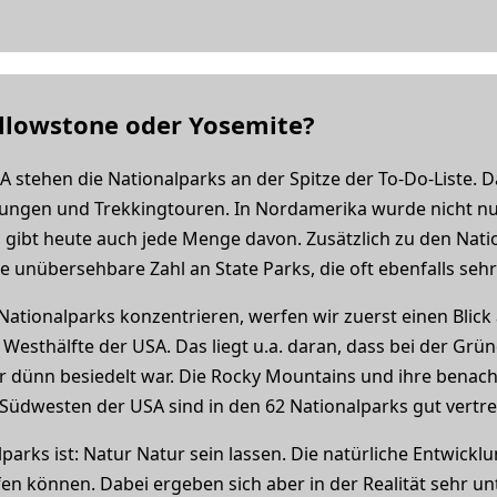
lowstone oder Yosemite?
SA stehen die Nationalparks an der Spitze der To-Do-Liste. Da
ngen und Trekkingtouren. In Nordamerika wurde nicht nur
 gibt heute auch jede Menge davon. Zusätzlich zu den Nati
unübersehbare Zahl an State Parks, die oft ebenfalls sehr 
Nationalparks konzentrieren, werfen wir zuerst einen Blick 
 Westhälfte der USA. Das liegt u.a. daran, dass bei der Gr
 dünn besiedelt war. Die Rocky Mountains und ihre benach
Südwesten der USA sind in den 62 Nationalparks gut vertre
arks ist: Natur Natur sein lassen. Die natürliche Entwicklu
n können. Dabei ergeben sich aber in der Realität sehr unt