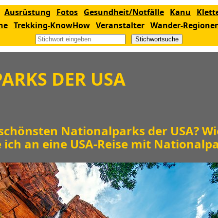
Ausrüstung
Fotos
Gesundheit/Notfälle
Kanu
Klett
ne
Trekking-KnowHow
Veranstalter
Wander-Regione
Stichwortsuche
ARKS DER USA
 schönsten Nationalparks der USA? Wie
 ich an eine USA-Reise mit National