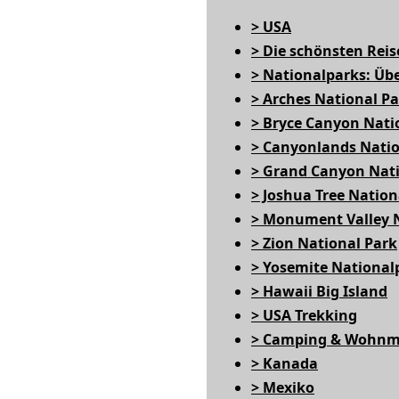
> USA
> Die schönsten Reis
> Nationalparks: Üb
> Arches National P
> Bryce Canyon Nati
> Canyonlands Natio
> Grand Canyon Nati
> Joshua Tree Nation
> Monument Valley 
> Zion National Park
> Yosemite National
> Hawaii Big Island
> USA Trekking
> Camping & Wohnm
> Kanada
> Mexiko