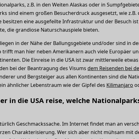
nalparks, z.B. in den Weiten Alaskas oder in Sumpfgebiete
rks sind einem großen Besucherdruck ausgesetzt, wie z.B.
 besitzen eine ausgefeilte Infrastruktur und der Besuch ist
te, die grandiose Naturschauspiele bieten.
liegen in der Nähe der Ballungsgebiete und/oder sind in der
 trifft man hier neben Amerikanern auch viele Europäer 
enten. Die Einreise in die USA ist zwar mittlerweile etwas 
nden bei der Beantragung des Visums
dem Reisenden bei d
anderer und Bergsteiger aus allen Kontinenten sind die Nat
ein ähnlicher Lebenstraum wie der Gipfel des
Kilimanjaro
od
r in die USA reise, welche Nationalparks
atürlich Geschmackssache. Im Internet findet man an verschi
urzen Charakterisierung. Wer sich aber nicht mühsam mit d