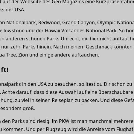
det auf der Webseite des Geo Magazins eine Kurzpräsentation
ks der USA
.
on Nationalpark, Redwood, Grand Canyon, Olympic National
 Yellowstone und der Hawaii Volcanoes National Park. So bo
elen anderen schönen Parks Unrecht, die hier nicht auftauc
ich nur zehn Parks hinein. Nach meinem Geschmack könnten 
ua Tree, Zion und einige andere auftauchen.
ft!
onalparks in den USA zu besuchen, solltest du Dir schon zu 
 Achte darauf, dass diese Auswahl auf eine überschaubare
hung, zu viel in seinen Reiseplan zu packen. Und diese Gef
besonders groß.
 den Parks sind riesig. Im PKW ist man manchmal mehrer
 kommen. Und per Flugzeug wird die Anreise vom Flughaf