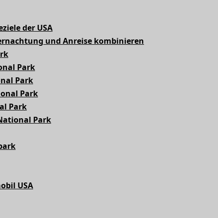
eziele der USA
ernachtung und Anreise kombinieren
ark
onal Park
nal Park
onal Park
al Park
National Park
park
obil USA