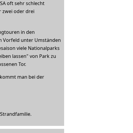
SA oft sehr schlecht
 zwei oder drei
ngtouren in den
im Vorfeld unter Umständen
aison viele Nationalparks
iben lassen" von Park zu
ossenen Tor.
ekommt man bei der
 Strandfamilie.