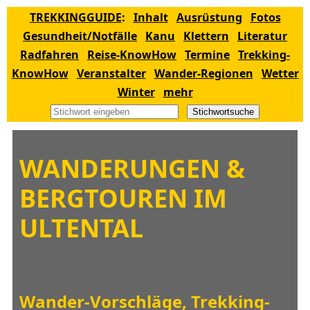
TREKKINGGUIDE
:
Inhalt
Ausrüstung
Fotos
Gesundheit/Notfälle
Kanu
Klettern
Literatur
Radfahren
Reise-KnowHow
Termine
Trekking-
KnowHow
Veranstalter
Wander-Regionen
Wetter
Winter
mehr
Stichwortsuche
WANDERUNGEN &
BERGTOUREN IM
ULTENTAL
Wander-Vorschläge, Trekking-