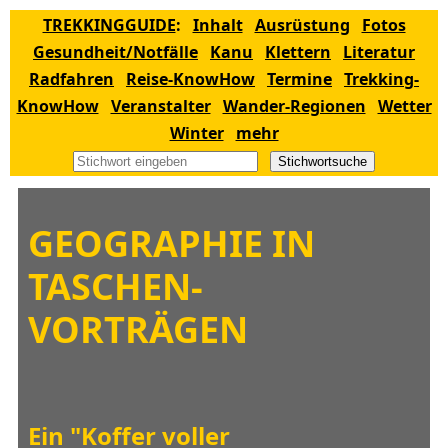
TREKKINGGUIDE
:
Inhalt
Ausrüstung
Fotos
Gesundheit/Notfälle
Kanu
Klettern
Literatur
Radfahren
Reise-KnowHow
Termine
Trekking-
KnowHow
Veranstalter
Wander-Regionen
Wetter
Winter
mehr
Stichwortsuche
GEOGRAPHIE IN
TASCHEN-
VORTRÄGEN
Ein "Koffer voller