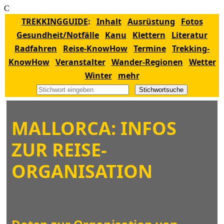
C
TREKKINGGUIDE
:
Inhalt
Ausrüstung
Fotos
Gesundheit/Notfälle
Kanu
Klettern
Literatur
Radfahren
Reise-KnowHow
Termine
Trekking-
KnowHow
Veranstalter
Wander-Regionen
Wetter
Winter
mehr
Stichwortsuche
MALLORCA: INFOS
ZUR REISE-
ORGANISATION