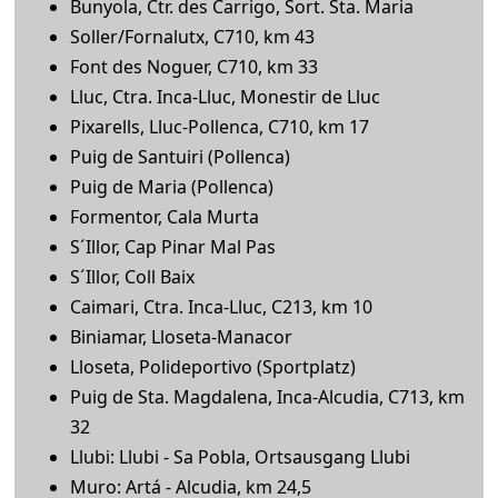
Bunyola, Ctr. des Carrigo, Sort. Sta. Maria
Soller/Fornalutx, C710, km 43
Font des Noguer, C710, km 33
Lluc, Ctra. Inca-Lluc, Monestir de Lluc
Pixarells, Lluc-Pollenca, C710, km 17
Puig de Santuiri (Pollenca)
Puig de Maria (Pollenca)
Formentor, Cala Murta
S´Illor, Cap Pinar Mal Pas
S´Illor, Coll Baix
Caimari, Ctra. Inca-Lluc, C213, km 10
Biniamar, Lloseta-Manacor
Lloseta, Polideportivo (Sportplatz)
Puig de Sta. Magdalena, Inca-Alcudia, C713, km
32
Llubi: Llubi - Sa Pobla, Ortsausgang Llubi
Muro: Artá - Alcudia, km 24,5