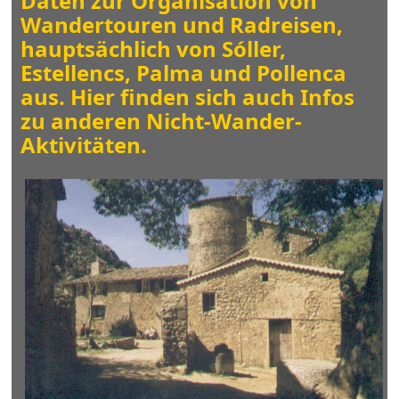
Daten zur Organisation von
Wandertouren und Radreisen,
hauptsächlich von Sóller,
Estellencs, Palma und Pollenca
aus. Hier finden sich auch Infos
zu anderen Nicht-Wander-
Aktivitäten.