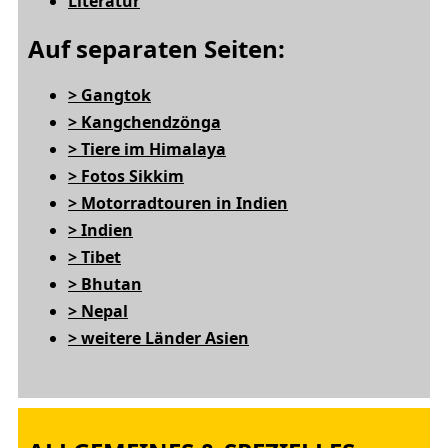
Literatur
Auf separaten Seiten:
> Gangtok
> Kangchendzönga
> Tiere im Himalaya
> Fotos Sikkim
> Motorradtouren in Indien
> Indien
> Tibet
> Bhutan
> Nepal
> weitere Länder Asien