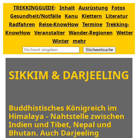
TREKKINGGUIDE
:
Inhalt
Ausrüstung
Fotos
Gesundheit/Notfälle
Kanu
Klettern
Literatur
Radfahren
Reise-KnowHow
Termine
Trekking-
KnowHow
Veranstalter
Wander-Regionen
Wetter
Winter
mehr
Stichwortsuche
SIKKIM & DARJEELING
Buddhistisches Königreich im
Himalaya - Nahtstelle zwischen
Indien und Tibet, Nepal und
Bhutan. Auch Darjeeling