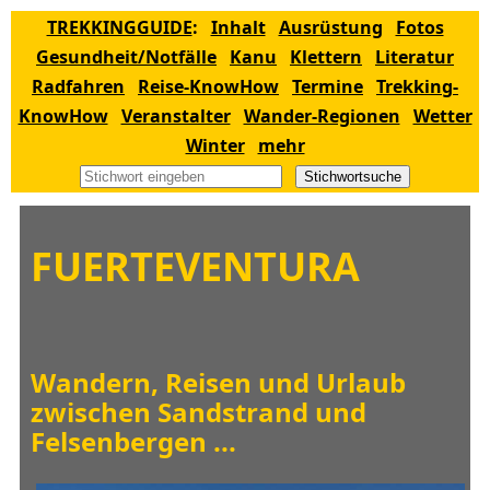
TREKKINGGUIDE
:
Inhalt
Ausrüstung
Fotos
Gesundheit/Notfälle
Kanu
Klettern
Literatur
Radfahren
Reise-KnowHow
Termine
Trekking-
KnowHow
Veranstalter
Wander-Regionen
Wetter
Winter
mehr
Stichwortsuche
FUERTEVENTURA
Wandern, Reisen und Urlaub
zwischen Sandstrand und
Felsenbergen ...