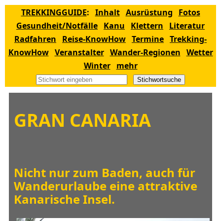
TREKKINGGUIDE
:
Inhalt
Ausrüstung
Fotos
Gesundheit/Notfälle
Kanu
Klettern
Literatur
Radfahren
Reise-KnowHow
Termine
Trekking-
KnowHow
Veranstalter
Wander-Regionen
Wetter
Winter
mehr
Stichwortsuche
GRAN CANARIA
Nicht nur zum Baden, auch für
Wanderurlaube eine attraktive
Kanarische Insel.