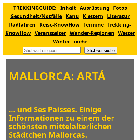
TREKKINGGUIDE
:
Inhalt
Ausrüstung
Fotos
Gesundheit/Notfälle
Kanu
Klettern
Literatur
Radfahren
Reise-KnowHow
Termine
Trekking-
KnowHow
Veranstalter
Wander-Regionen
Wetter
Winter
mehr
Stichwortsuche
MALLORCA: ARTÁ
... und Ses Paisses. Einige
Informationen zu einem der
schönsten mittelalterlichen
Städtchen Mallorcas.