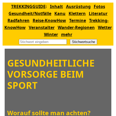
TREKKINGGUIDE
:
Inhalt
Ausrüstung
Fotos
Gesundheit/Notfälle
Kanu
Klettern
Literatur
Radfahren
Reise-KnowHow
Termine
Trekking-
KnowHow
Veranstalter
Wander-Regionen
Wetter
Winter
mehr
Stichwortsuche
GESUNDHEITLICHE
VORSORGE BEIM
SPORT
Worauf sollte man achten?