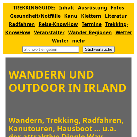
TREKKINGGUIDE
:
Inhalt
Ausrüstung
Fotos
Gesundheit/Notfälle
Kanu
Klettern
Literatur
Radfahren
Reise-KnowHow
Termine
Trekking-
KnowHow
Veranstalter
Wander-Regionen
Wetter
Winter
mehr
Stichwortsuche
WANDERN UND
OUTDOOR IN IRLAND
Wandern, Trekking, Radfahren,
Kanutouren, Hausboot ... u.a.
der attraktive Dingle Way.