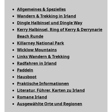
Allgemeines & Spezielles
Wandern & Trekking in Irland
Dingle Halbinsel und Dingle Way
Kerry Halbinsel, Ring of Kerry & Derrynarie
Beach Runde
Killarney National Park
Wicklow Mountains
Links Wandern & Trekking
Radfahren in Irland
Paddeln
Hausboot
Praktische Informationen
Literatur, Führer, Karten zu Irland
Romane Irland
Ausgewählte Orte und Regionen