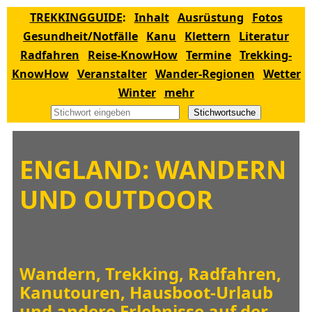
TREKKINGGUIDE
:
Inhalt
Ausrüstung
Fotos
Gesundheit/Notfälle
Kanu
Klettern
Literatur
Radfahren
Reise-KnowHow
Termine
Trekking-
KnowHow
Veranstalter
Wander-Regionen
Wetter
Winter
mehr
Stichwortsuche
ENGLAND: WANDERN
UND OUTDOOR
Wandern, Trekking, Radfahren,
Kanutouren, Hausboot-Urlaub
und andere Erlebnisse auf der