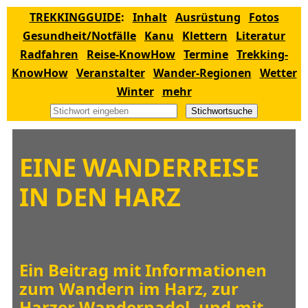
TREKKINGGUIDE
:
Inhalt
Ausrüstung
Fotos
Gesundheit/Notfälle
Kanu
Klettern
Literatur
Radfahren
Reise-KnowHow
Termine
Trekking-
KnowHow
Veranstalter
Wander-Regionen
Wetter
Winter
mehr
Stichwortsuche
EINE WANDERREISE
IN DEN HARZ
Ein Beitrag mit Informationen
zum Wandern im Harz, zur
Harzer Wandernadel, und mit