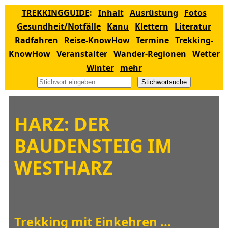
TREKKINGGUIDE
:
Inhalt
Ausrüstung
Fotos
Gesundheit/Notfälle
Kanu
Klettern
Literatur
Radfahren
Reise-KnowHow
Termine
Trekking-
KnowHow
Veranstalter
Wander-Regionen
Wetter
Winter
mehr
Stichwortsuche
HARZ: DER
BAUDENSTEIG IM
WESTHARZ
Trekking mit Einkehren ...