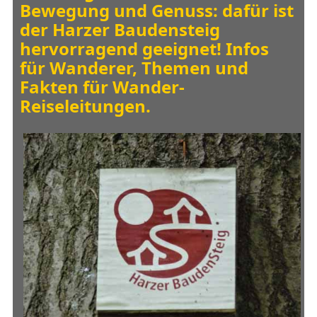
Bewegung und Genuss: dafür ist
der Harzer Baudensteig
hervorragend geeignet! Infos
für Wanderer, Themen und
Fakten für Wander-
Reiseleitungen.