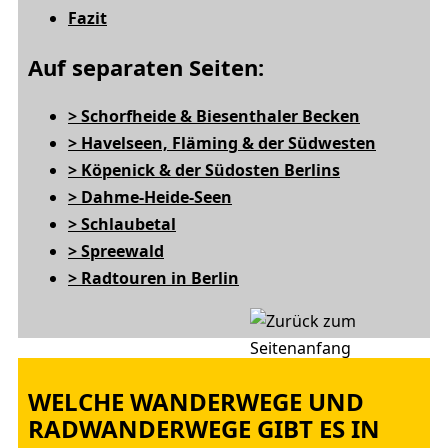
Fazit
Auf separaten Seiten:
> Schorfheide & Biesenthaler Becken
> Havelseen, Fläming & der Südwesten
> Köpenick & der Südosten Berlins
> Dahme-Heide-Seen
> Schlaubetal
> Spreewald
> Radtouren in Berlin
WELCHE WANDERWEGE UND
RADWANDERWEGE GIBT ES IN