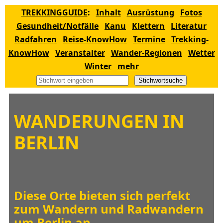
TREKKINGGUIDE
:
Inhalt
Ausrüstung
Fotos
Gesundheit/Notfälle
Kanu
Klettern
Literatur
Radfahren
Reise-KnowHow
Termine
Trekking-
KnowHow
Veranstalter
Wander-Regionen
Wetter
Winter
mehr
Stichwortsuche
WANDERUNGEN IN
BERLIN
Diese Orte bieten sich perfekt
zum Wandern und Radwandern
um Berlin an.