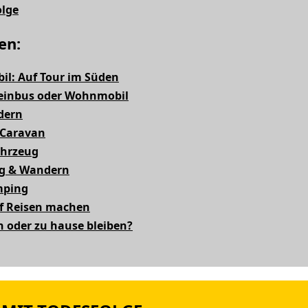
olge
en:
l: Auf Tour im Süden
leinbus oder Wohnmobil
dern
 Caravan
ahrzeug
g & Wandern
mping
uf Reisen machen
n oder zu hause bleiben?