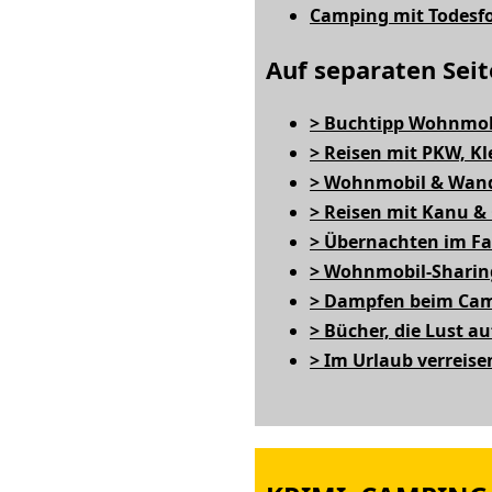
Camping mit Todesf
Auf separaten Seit
> Buchtipp Wohnmobi
> Reisen mit PKW, K
> Wohnmobil & Wan
> Reisen mit Kanu &
> Übernachten im F
> Wohnmobil-Sharin
> Dampfen beim Ca
> Bücher, die Lust a
> Im Urlaub verreise