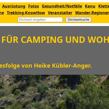
Ausrüstung
Fotos
Gesundheit/Notfälle
Kanu
Klett
ne
Trekking-KnowHow
Veranstalter
Wander-Regione
Stichwortsuche
P FÜR CAMPING UND WO
sfolge von Heike Kübler-Anger.