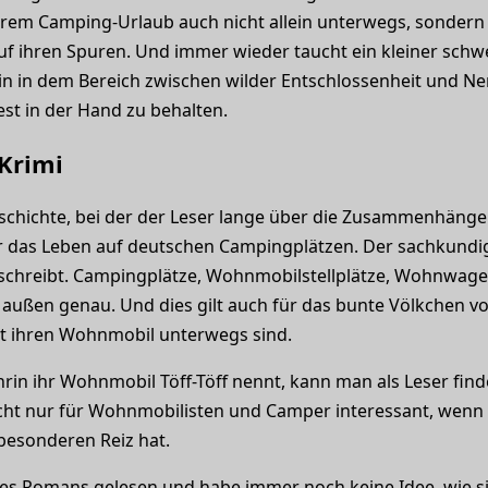
 ihrem Camping-Urlaub auch nicht allein unterwegs, sonder
uf ihren Spuren. Und immer wieder taucht ein kleiner schw
hrin in dem Bereich zwischen wilder Entschlossenheit und
st in der Hand zu behalten.
Krimi
hichte, bei der der Leser lange über die Zusammenhänge r
r das Leben auf deutschen Campingplätzen. Der sachkundig
e schreibt. Campingplätze, Wohnmobilstellplätze, Wohnwa
 außen genau. Und dies gilt auch für das bunte Völkchen v
t ihren Wohnmobil unterwegs sind.
rin ihr Wohnmobil Töff-Töff nennt, kann man als Leser finde
nicht nur für Wohnmobilisten und Camper interessant, wenn 
 besonderen Reiz hat.
l des Romans gelesen und habe immer noch keine Idee, wie s