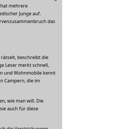
n hat mehrere
edischer Junge auf.
 Nervenzusammenbruch das
ätselt, beschreibt die
e Leser merkt schnell,
gen und Wohnmobile kennt
on Campern, die im
n, wie man will. Die
sie auch für diese
ich die Verstrickungen