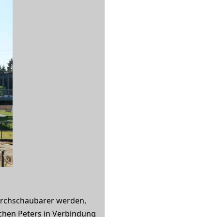
durchschaubarer werden,
hen Peters in Verbindung