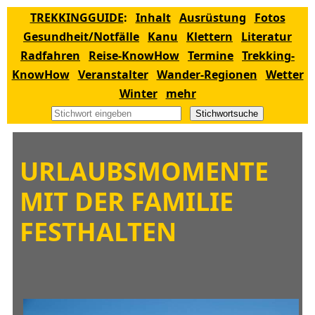
TREKKINGGUIDE
:
Inhalt
Ausrüstung
Fotos
Gesundheit/Notfälle
Kanu
Klettern
Literatur
Radfahren
Reise-KnowHow
Termine
Trekking-
KnowHow
Veranstalter
Wander-Regionen
Wetter
Winter
mehr
Stichwortsuche
URLAUBSMOMENTE
MIT DER FAMILIE
FESTHALTEN