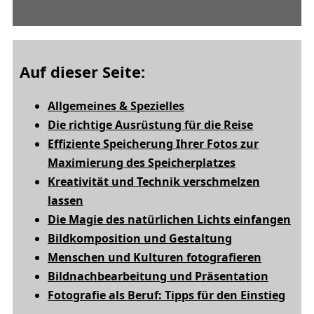
Auf dieser Seite:
Allgemeines & Spezielles
Die richtige Ausrüstung für die Reise
E
ffiziente Speicherung Ihrer Fotos zur
Maximierung des Speicherplatzes
Kreativität und Technik verschmelzen
lassen
D
ie Magie des natürlichen Lichts einfangen
B
ildkomposition und Gestaltung
M
enschen und Kulturen fotografieren
Bildnachbearbeitung und Präsentation
F
otografie als Beruf: Tipps für den Einstieg