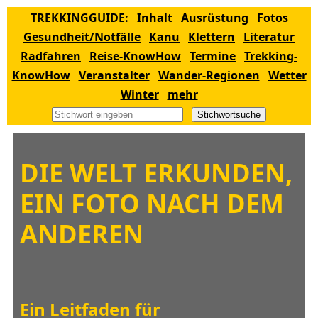
TREKKINGGUIDE
:
Inhalt
Ausrüstung
Fotos
Gesundheit/Notfälle
Kanu
Klettern
Literatur
Radfahren
Reise-KnowHow
Termine
Trekking-
KnowHow
Veranstalter
Wander-Regionen
Wetter
Winter
mehr
Stichwortsuche
DIE WELT ERKUNDEN,
EIN FOTO NACH DEM
ANDEREN
Ein Leitfaden für