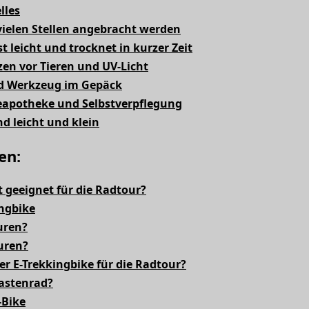
lles
ielen Stellen angebracht werden
t leicht und trocknet in kurzer Zeit
en vor Tieren und UV-Licht
d Werkzeug im Gepäck
seapotheke und Selbstverpflegung
nd leicht und klein
en:
t geeignet für die Radtour?
ingbike
uren?
uren?
r E-Trekkingbike für die Radtour?
astenrad?
-Bike