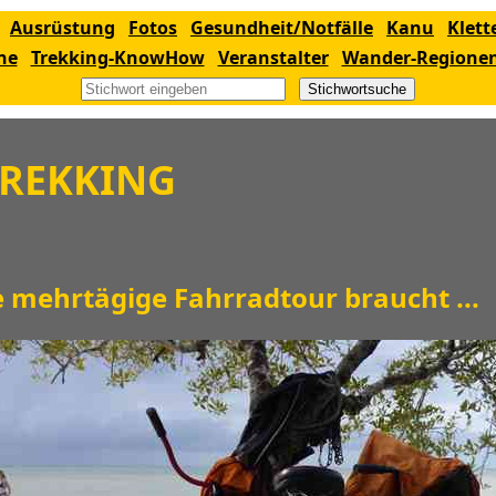
Ausrüstung
Fotos
Gesundheit/Notfälle
Kanu
Klett
ne
Trekking-KnowHow
Veranstalter
Wander-Regione
Stichwortsuche
REKKING
 mehrtägige Fahrradtour braucht ...