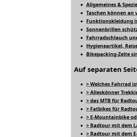
Allgemeines & Spezie
Taschen können an v
Funktionskleidung is
Sonnenbrillen schütz
Fahrradschlauch un
Hygieneartikel, Rei
Bikepacking-Zelte si
Auf separaten Seit
> Welches Fahrrad is
> Alleskönner Trekk
> das MTB für Radto
> Fatbikes für Radto
> E-Mountainbike ode
> Radtour mit dem L
> Radtour mit dem E