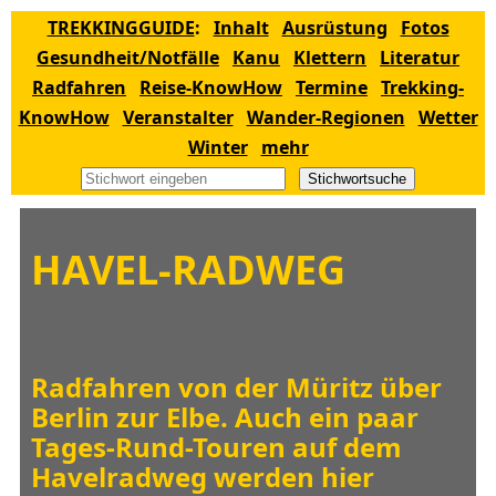
TREKKINGGUIDE
:
Inhalt
Ausrüstung
Fotos
Gesundheit/Notfälle
Kanu
Klettern
Literatur
Radfahren
Reise-KnowHow
Termine
Trekking-
KnowHow
Veranstalter
Wander-Regionen
Wetter
Winter
mehr
Stichwortsuche
HAVEL-RADWEG
Radfahren von der Müritz über
Berlin zur Elbe. Auch ein paar
Tages-Rund-Touren auf dem
Havelradweg werden hier