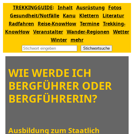
TREKKINGGUIDE
:
Inhalt
Ausrüstung
Fotos
Gesundheit/Notfälle
Kanu
Klettern
Literatur
Radfahren
Reise-KnowHow
Termine
Trekking-
KnowHow
Veranstalter
Wander-Regionen
Wetter
Winter
mehr
Stichwortsuche
WIE WERDE ICH
BERGFÜHRER ODER
BERGFÜHRERIN?
Ausbildung zum Staatlich