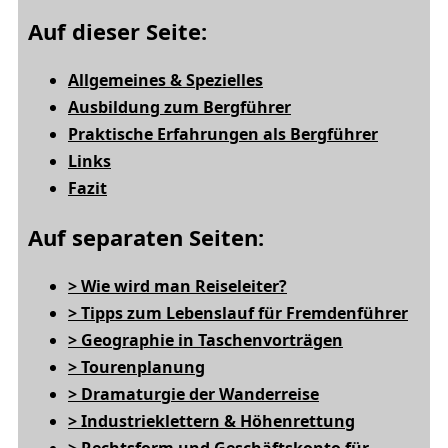
Auf dieser Seite:
Allgemeines & Spezielles
Ausbildung zum Bergführer
Praktische Erfahrungen als Bergführer
Links
Fazit
Auf separaten Seiten:
> Wie wird man Reiseleiter?
> Tipps zum Lebenslauf für Fremdenführer
> Geographie in Taschenvorträgen
> Tourenplanung
> Dramaturgie der Wanderreise
> Industrieklettern & Höhenrettung