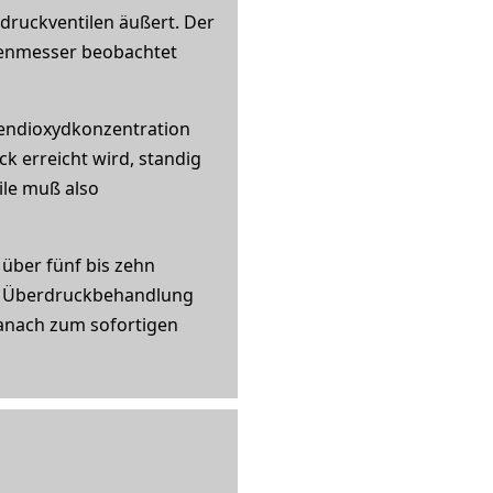
druckventilen äußert. Der
henmesser beobachtet
lendioxydkonzentration
 erreicht wird, standig
ile muß also
über fünf bis zehn
ne Überdruckbehandlung
danach zum sofortigen