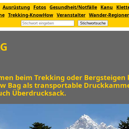
Ausrüstung
Fotos
Gesundheit/Notfälle
Kanu
Klett
ne
Trekking-KnowHow
Veranstalter
Wander-Regione
Stichwortsuche
AG
men beim Trekking oder Bergsteigen
ow Bag als transportable Druckkamme
uch Überdrucksack.