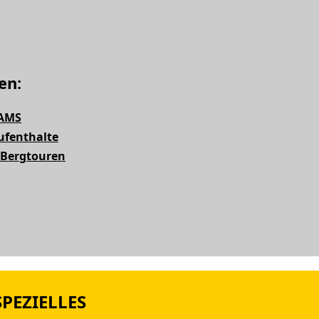
en:
 AMS
fenthalte
 Bergtouren
PEZIELLES