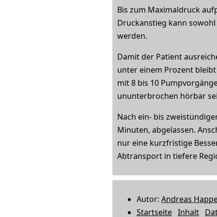
Bis zum Maximaldruck aufp
Druckanstieg kann sowohl
werden.
Damit der Patient ausreic
unter einem Prozent bleib
mit 8 bis 10 Pumpvorgänge
ununterbrochen hörbar sei
Nach ein- bis zweistündig
Minuten, abgelassen. Ansc
nur eine kurzfristige Bess
Abtransport in tiefere Reg
Autor:
Andreas Happ
Startseite
Inhalt
Da