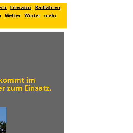
ern
Literatur
Radfahren
n
Wetter
Winter
mehr
 kommt im
r zum Einsatz.