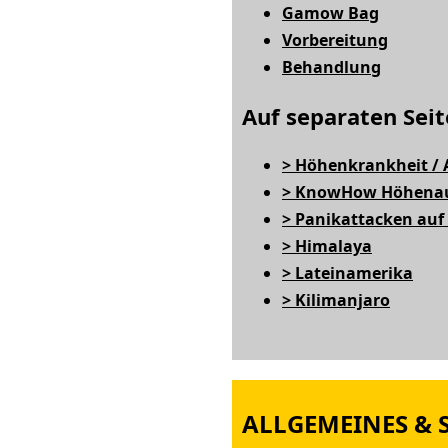
Gamow Bag
Vorbereitung
Behandlung
Auf separaten Seit
> Höhenkrankheit /
> KnowHow Höhenau
> Panikattacken auf
> Himalaya
> Lateinamerika
> Kilimanjaro
ALLGEMEINES & S