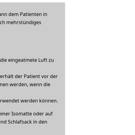
ann dem Patienten in
och mehrstündiges
die eingeatmete Luft zu
erhält der Patient vor der
nen werden, wenn die
verwendet werden können.
iner Isomatte oder auf
nd Schlafsack in den