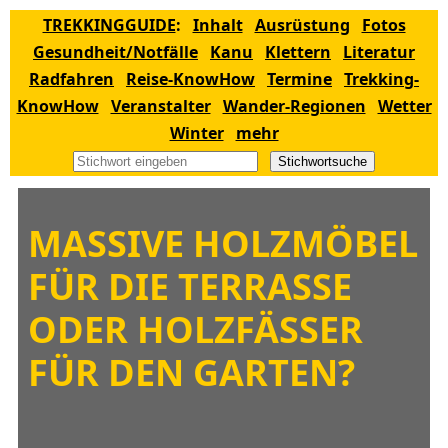
TREKKINGGUIDE
:
Inhalt
Ausrüstung
Fotos
Gesundheit/Notfälle
Kanu
Klettern
Literatur
Radfahren
Reise-KnowHow
Termine
Trekking-
KnowHow
Veranstalter
Wander-Regionen
Wetter
Winter
mehr
Stichwortsuche
MASSIVE HOLZMÖBEL
FÜR DIE TERRASSE
ODER HOLZFÄSSER
FÜR DEN GARTEN?