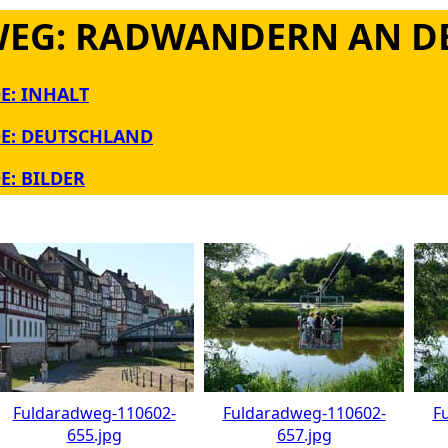
EG: RADWANDERN AN DE
E: INHALT
E: DEUTSCHLAND
: BILDER
Fuldaradweg-110602-
Fuldaradweg-110602-
F
655.jpg
657.jpg