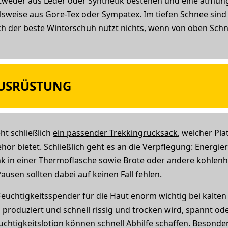
ntweder aus Leder oder Synthetik bestehen und eine atmung
lsweise aus Gore-Tex oder Sympatex. Im tiefen Schnee sin
h der beste Winterschuh nützt nichts, wenn von oben Sch
USRÜSTUNG
ht schließlich
ein passender Trekkingrucksack
, welcher Pla
ör bietet. Schließlich geht es an die Verpflegung: Energi
k in einer Thermoflasche sowie Brote oder andere kohlenhy
ausen sollten dabei auf keinen Fall fehlen.
euchtigkeitsspender für die Haut enorm wichtig bei kalten
g produziert und schnell rissig und trocken wird, spannt 
uchtigkeitslotion können schnell Abhilfe schaffen. Besond