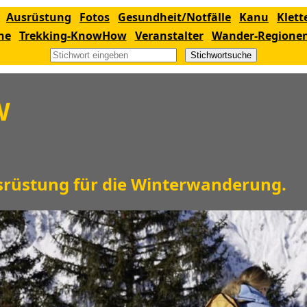
Ausrüstung
Fotos
Gesundheit/Notfälle
Kanu
Klett
ne
Trekking-KnowHow
Veranstalter
Wander-Regione
Stichwortsuche
W
srüstung für die Winterwanderung
.