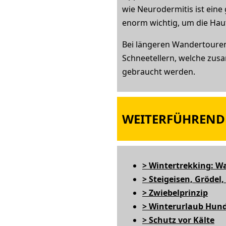
wie Neurodermitis ist eine
enorm wichtig, um die Hau
Bei längeren Wandertouren
Schneetellern, welche zus
gebraucht werden.
WEITERFÜHRENDE
> Wintertrekking: W
> Steigeisen, Gröde
> Zwiebelprinzip
> Winterurlaub Hund
> Schutz vor Kälte