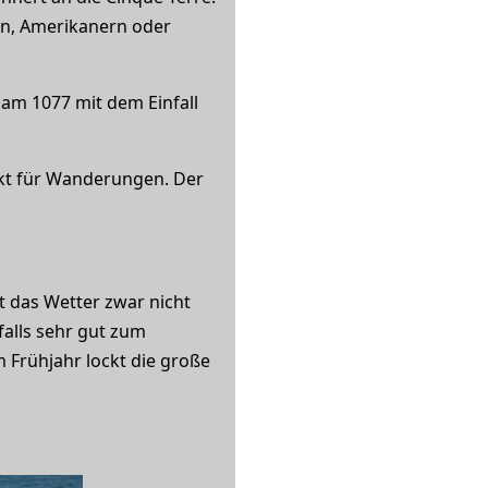
ern, Amerikanern oder
am 1077 mit dem Einfall
nkt für Wanderungen. Der
t das Wetter zwar nicht
falls sehr gut zum
Frühjahr lockt die große