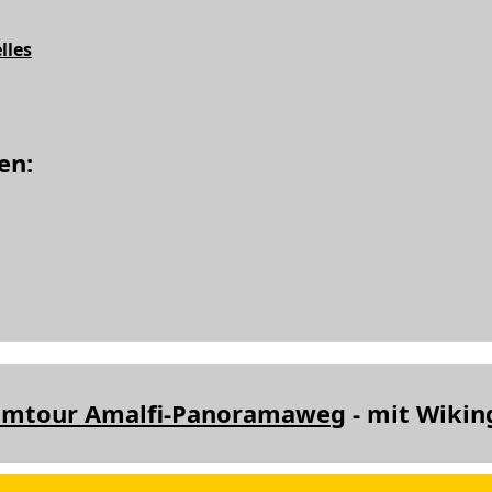
lles
en:
umtour Amalfi-Panoramaweg
- mit Wikin