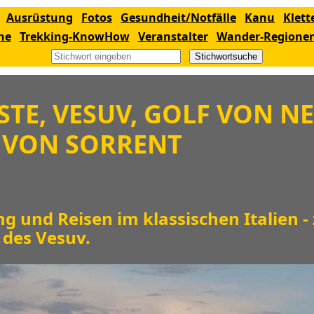
Ausrüstung
Fotos
Gesundheit/Notfälle
Kanu
Klett
ne
Trekking-KnowHow
Veranstalter
Wander-Regione
Stichwortsuche
TE, VESUV, GOLF VON N
 VON SORRENT
g und Reisen im klassischen Italien -
 des Vesuv.