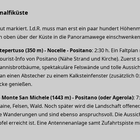
alfiküste
t markiert. I.d.R. muss man erst ein paar hundert Höhenm
ch oben über der Küste in die Panoramawege einschwenken
ntepertuso (350 m) - Nocelle - Positano
: 2:30 h. Ein Faltpla
ourist-Info von Positano (Nähe Strand und Kirche). Zuerst s
hannisbrotbäume, spektakuläre Felswände und tolle Aussich
 einen Abstecher zu einem Kalksteinfenster (zusätzlich 0
icke genießen.
 Monte San Michele (1443 m) - Positano (oder Agerola)
: 
aine, Felsen, Wald. Noch später wird die Landschaft offener
ne Wanderungen und sind ebenso anspruchsvoll. Die Aussich
fel erreicht ist. Eine Antennenanlage samt Zufahrtspiste m