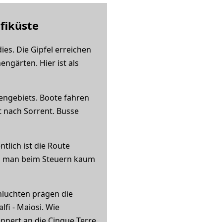
fiküste
es. Die Gipfel erreichen
ngärten. Hier ist als
engebiets. Boote fahren
t nach Sorrent. Busse
tlich ist die Route
al man beim Steuern kaum
chluchten prägen die
fi - Maiosi. Wie
nnert an die Cinque Terre.