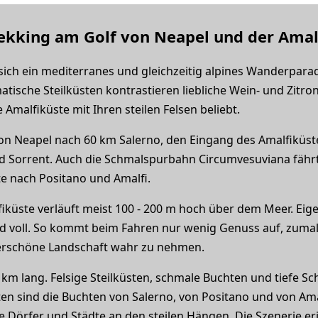
kking am Golf von Neapel und der Amal
sich ein mediterranes und gleichzeitig alpines Wanderparadi
ische Steilküsten kontrastieren liebliche Wein- und Zitrone
Amalfiküste mit Ihren steilen Felsen beliebt.
von Neapel nach 60 km Salerno, den Eingang des Amalfiküst
und Sorrent. Auch die Schmalspurbahn Circumvesuviana fähr
e nach Positano und Amalfi.
iküste verläuft meist 100 - 200 m hoch über dem Meer. Eigen
d voll. So kommt beim Fahren nur wenig Genuss auf, zum
erschöne Landschaft wahr zu nehmen.
 km lang. Felsige Steilküsten, schmale Buchten und tiefe S
n sind die Buchten von Salerno, von Positano und von Amal
 Dörfer und Städte an den steilen Hängen. Die Szenerie eri