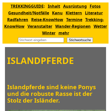
TREKKINGGUIDE
:
Inhalt
Ausrüstung
Fotos
Gesundheit/Notfälle
Kanu
Klettern
Literatur
Radfahren
Reise-KnowHow
Termine
Trekking-
KnowHow
Veranstalter
Wander-Regionen
Wetter
Winter
mehr
Stichwortsuche
ISLANDPFERDE
Islandpferde sind keine Ponys
und die robuste Rasse ist der
Stolz der Isländer.