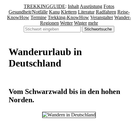
TREKKINGGUIDE
:
Inhalt
Ausrüstung
Fotos
Gesundheit/Notfälle
Kanu
Klettern
Literatur
Radfahren
Reise-
KnowHow
Termine
Trekking-KnowHow
Veranstalter
Wander-
Regionen
Wetter
Winter
mehr
Stichwortsuche
Wanderurlaub in
Deutschland
Vom Schwarzwald bis in den hohen
Norden
.