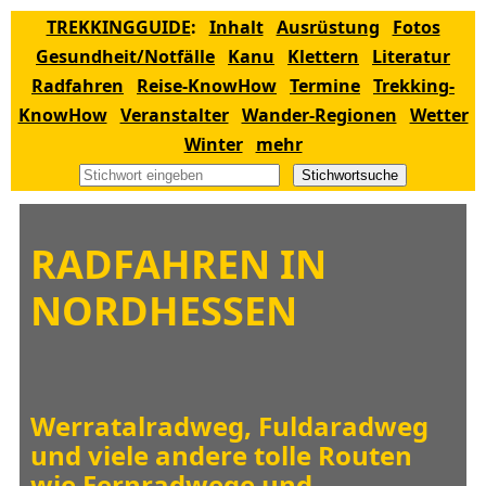
TREKKINGGUIDE
:
Inhalt
Ausrüstung
Fotos
Gesundheit/Notfälle
Kanu
Klettern
Literatur
Radfahren
Reise-KnowHow
Termine
Trekking-
KnowHow
Veranstalter
Wander-Regionen
Wetter
Winter
mehr
Stichwortsuche
RADFAHREN IN
NORDHESSEN
Werratalradweg, Fuldaradweg
und viele andere tolle Routen
wie Fernradwege und