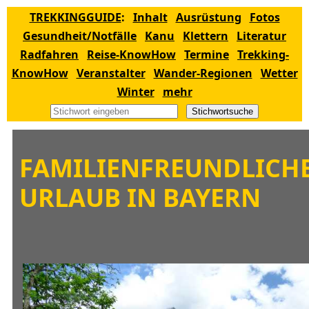
TREKKINGGUIDE
:
Inhalt
Ausrüstung
Fotos
Gesundheit/Notfälle
Kanu
Klettern
Literatur
Radfahren
Reise-KnowHow
Termine
Trekking-
KnowHow
Veranstalter
Wander-Regionen
Wetter
Winter
mehr
Stichwortsuche
FAMILIENFREUNDLICH
URLAUB IN BAYERN