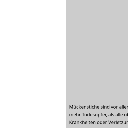
Mückenstiche sind vor all
mehr Todesopfer, als alle o
Krankheiten oder Verletzun