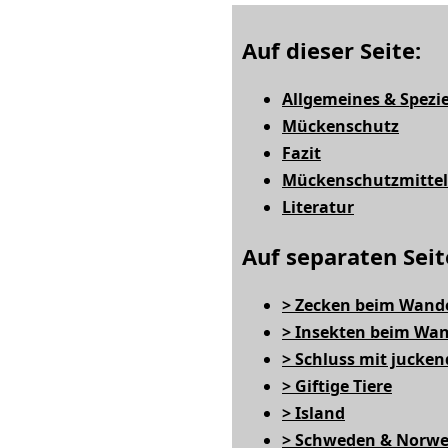
Auf dieser Seite:
Allgemeines & Spezie
Mückenschutz
Fazit
Mückenschutzmittel 
Literatur
Auf separaten Seit
> Zecken beim Wand
> Insekten beim Wan
> Schluss mit jucke
> Giftige Tiere
> Island
> Schweden & Norw