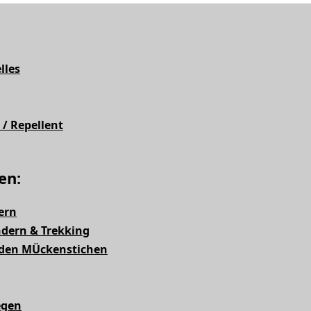
lles
/ Repellent
en:
ern
dern & Trekking
nden MÜckenstichen
egen