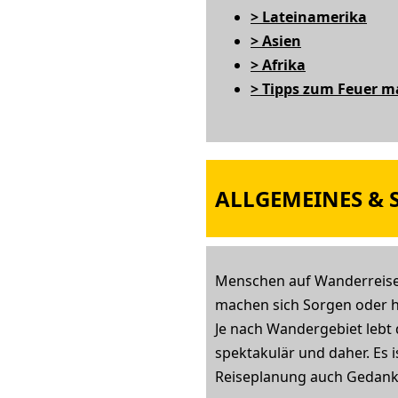
> Lateinamerika
> Asien
> Afrika
> Tipps zum Feuer 
ALLGEMEINES & S
Menschen auf Wanderreisen
machen sich Sorgen oder ha
Je nach Wandergebiet lebt 
spektakulär und daher. Es i
Reiseplanung auch Gedan