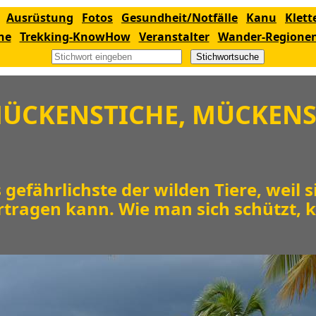
Ausrüstung
Fotos
Gesundheit/Notfälle
Kanu
Klett
ne
Trekking-KnowHow
Veranstalter
Wander-Regione
Stichwortsuche
ÜCKENSTICHE, MÜCKEN
 gefährlichste der wilden Tiere, weil s
tragen kann. Wie man sich schützt, k