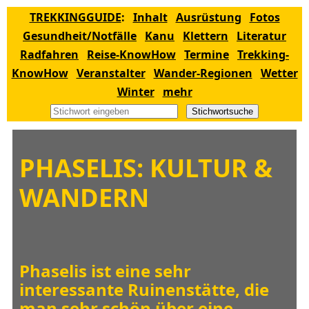
TREKKINGGUIDE
:
Inhalt
Ausrüstung
Fotos
Gesundheit/Notfälle
Kanu
Klettern
Literatur
Radfahren
Reise-KnowHow
Termine
Trekking-
KnowHow
Veranstalter
Wander-Regionen
Wetter
Winter
mehr
Stichwortsuche
PHASELIS: KULTUR &
WANDERN
Phaselis ist eine sehr
interessante Ruinenstätte, die
man sehr schön über eine