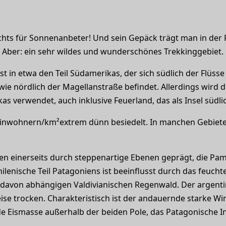
chts für Sonnenanbeter! Und sein Gepäck trägt man in der 
t! Aber: ein sehr wildes und wunderschönes Trekkinggebiet.
 in etwa den Teil Südamerikas, der sich südlich der Flüsse R
ie nördlich der Magellanstraße befindet. Allerdings wird de
s verwendet, auch inklusive Feuerland, das als Insel südli
 Einwohnern/km²extrem dünn besiedelt. In manchen Gebiet
ien einerseits durch steppenartige Ebenen geprägt, die Pa
ilenische Teil Patagoniens ist beeinflusst durch das feucht
avon abhängigen Valdivianischen Regenwald. Der argentinis
ise trocken. Charakteristisch ist der andauernde starke Win
ismasse außerhalb der beiden Pole, das Patagonische In