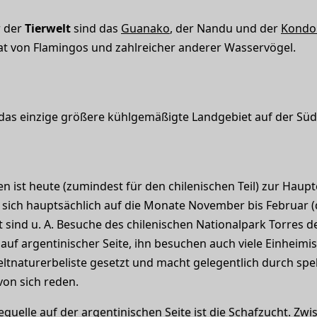
r der
Tierwelt
sind das
Guanako
, der Nandu und der
Kondo
at von Flamingos und zahlreicher anderer Wasservögel.
das einzige größere kühlgemäßigte Landgebiet auf der Süd
n ist heute (zumindest für den chilenischen Teil) zur Ha
 sich hauptsächlich auf die Monate November bis Februar 
ind u. A. Besuche des chilenischen Nationalpark Torres d
 auf argentinischer Seite, ihn besuchen auch viele Einheimi
ltnaturerbeliste gesetzt und macht gelegentlich durch sp
von sich reden.
uelle auf der argentinischen Seite ist die Schafzucht. Zw