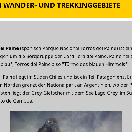
N WANDER- UND TREKKINGGEBIETE
del Paine
(spanisch Parque Nacional Torres del Paine) ist e
egen um die Berggruppe der Cordillera del Paine. Paine heiß
lau", Torres del Paine also "Türme des blauen Himmels".
 Paine liegt im Süden Chiles und ist ein Teil Patagoniens. E
Im Norden grenzt der Nationalpark an Argentinien, wo der 
esten liegt der Grey-Gletscher mit dem See Lago Grey, im S
nto de Gamboa.