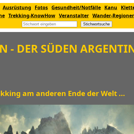
Ausrüstung
Fotos
Gesundheit/Notfälle
Kanu
Klett
ne
Trekking-KnowHow
Veranstalter
Wander-Regione
Stichwortsuche
N - DER SÜDEN ARGENTI
king am anderen Ende der Welt ...