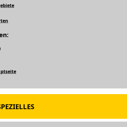
ebiete
rten
en:
)
ptseite
PEZIELLES