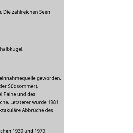
r
. Die zahlreichen Seen
halbkugel.
upteinnahmequelle geworden.
(der Südsommer).
el Paine und des
sche. Letzterer wurde 1981
ektakuläre Abbrüche des
ischen 1930 und 1970