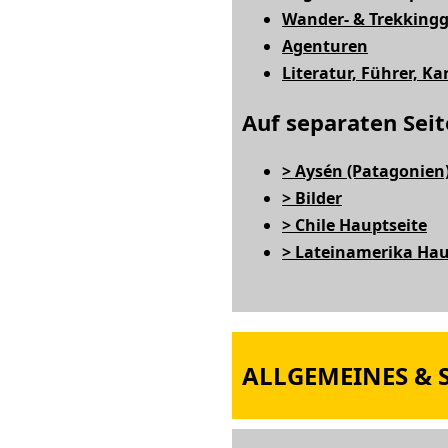
Wander- & Trekkingg
Agenturen
Literatur, Führer, Ka
Auf separaten Seit
> Aysén (Patagonien
> Bilder
> Chile Hauptseite
> Lateinamerika Hau
ALLGEMEINES & S