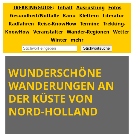
TREKKINGGUIDE
:
Inhalt
Ausrüstung
Fotos
Gesundheit/Notfälle
Kanu
Klettern
Literatur
Radfahren
Reise-KnowHow
Termine
Trekking-
KnowHow
Veranstalter
Wander-Regionen
Wetter
Winter
mehr
Stichwortsuche
WUNDERSCHÖNE
WANDERUNGEN AN
DER KÜSTE VON
NORD-HOLLAND