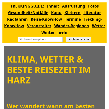
TREKKINGGUIDE
:
Inhalt
Ausrüstung
Fotos
Gesundheit/Notfälle
Kanu
Klettern
Literatur
Radfahren
Reise-KnowHow
Termine
Trekking-
KnowHow
Veranstalter
Wander-Regionen
Wetter
Winter
mehr
Stichwortsuche
KLIMA, WETTER &
BESTE REISEZEIT IM
HARZ
Wer wandert wann am besten